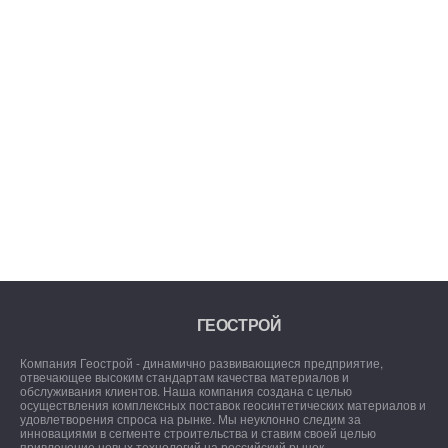
ГЕОСТРОЙ
Компания Геострой - динамично развивающиеся предприятие,
отвечающее высоким стандартам качества материалов и
обслуживания клиентов. Наша компания создана с целью
осуществления комплексных поставок геосинтетических материалов и
удовлетворения спроса на рынке. Мы неуклонно следим за
инновациями в сегменте строительства и ставим своей целью
привлечение новых технологий на российский рынок.