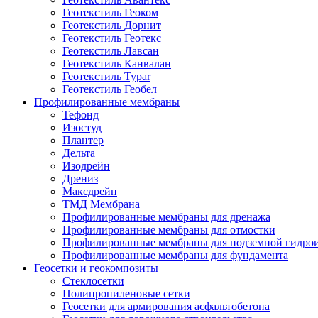
Геотекстиль Геоком
Геотекстиль Дорнит
Геотекстиль Геотекс
Геотекстиль Лавсан
Геотекстиль Канвалан
Геотекстиль Typar
Геотекстиль Геобел
Профилированные мембраны
Тефонд
Изостуд
Плантер
Дельта
Изодрейн
Дрениз
Максдрейн
ТМД Мембрана
Профилированные мембраны для дренажа
Профилированные мембраны для отмостки
Профилированные мембраны для подземной гидро
Профилированные мембраны для фундамента
Геосетки и геокомпозиты
Стеклосетки
Полипропиленовые сетки
Геосетки для армирования асфальтобетона