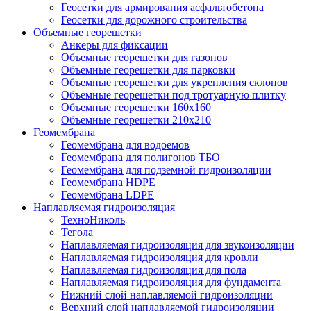
Геосетки для армирования асфальтобетона
Геосетки для дорожного строительства
Объемные георешетки
Анкеры для фиксации
Объемные георешетки для газонов
Объемные георешетки для парковки
Объемные георешетки для укрепления склонов
Объемные георешетки под тротуарную плитку
Объемные георешетки 160х160
Объемные георешетки 210х210
Геомембрана
Геомембрана для водоемов
Геомембрана для полигонов ТБО
Геомембрана для подземной гидроизоляции
Геомембрана HDPE
Геомембрана LDPE
Наплавляемая гидроизоляция
ТехноНиколь
Тегола
Наплавляемая гидроизоляция для звукоизоляции
Наплавляемая гидроизоляция для кровли
Наплавляемая гидроизоляция для пола
Наплавляемая гидроизоляция для фундамента
Нижний слой наплавляемой гидроизоляции
Верхний слой наплавляемой гидроизоляции