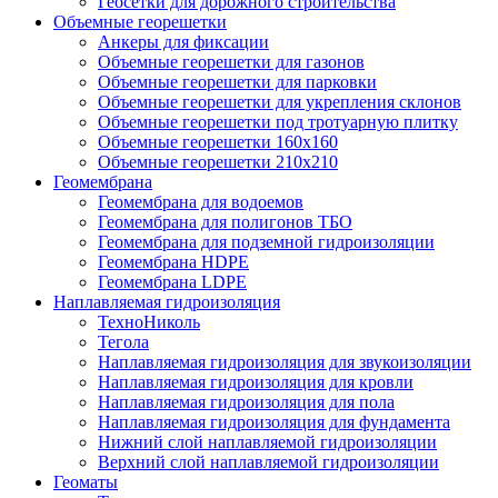
Геосетки для дорожного строительства
Объемные георешетки
Анкеры для фиксации
Объемные георешетки для газонов
Объемные георешетки для парковки
Объемные георешетки для укрепления склонов
Объемные георешетки под тротуарную плитку
Объемные георешетки 160х160
Объемные георешетки 210х210
Геомембрана
Геомембрана для водоемов
Геомембрана для полигонов ТБО
Геомембрана для подземной гидроизоляции
Геомембрана HDPE
Геомембрана LDPE
Наплавляемая гидроизоляция
ТехноНиколь
Тегола
Наплавляемая гидроизоляция для звукоизоляции
Наплавляемая гидроизоляция для кровли
Наплавляемая гидроизоляция для пола
Наплавляемая гидроизоляция для фундамента
Нижний слой наплавляемой гидроизоляции
Верхний слой наплавляемой гидроизоляции
Геоматы