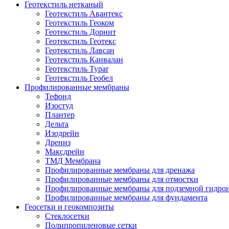
Геотекстиль нетканый
Геотекстиль Авантекс
Геотекстиль Геоком
Геотекстиль Дорнит
Геотекстиль Геотекс
Геотекстиль Лавсан
Геотекстиль Канвалан
Геотекстиль Typar
Геотекстиль Геобел
Профилированные мембраны
Тефонд
Изостуд
Плантер
Дельта
Изодрейн
Дрениз
Максдрейн
ТМД Мембрана
Профилированные мембраны для дренажа
Профилированные мембраны для отмостки
Профилированные мембраны для подземной гидро
Профилированные мембраны для фундамента
Геосетки и геокомпозиты
Стеклосетки
Полипропиленовые сетки