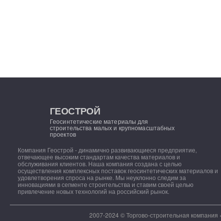
ГЕОСТРОЙ
Геосинтетические материалы для
строительства малых и крупномасштабных
проектов
Компания Геострой - динамично развивающиеся предприятие,
отвечающее высоким стандартам качества материалов и
обслуживания клиентов. Наша компания создана с целью
осуществления комплексных поставок геосинтетических материалов и
удовлетворения спроса на рынке. Мы неуклонно следим за
инновациями в сегменте строительства и ставим своей целью
привлечение новых технологий на российский рынок.
2007-2024 © Торгово-строительная компания 