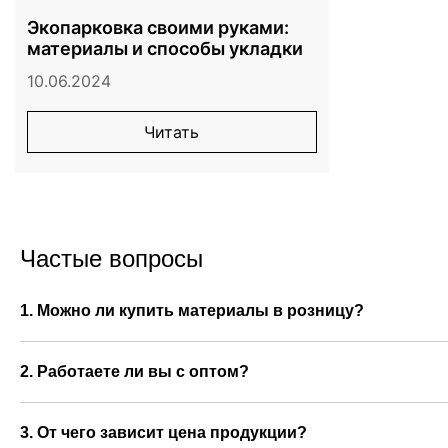
Экопарковка своими руками:
материалы и способы укладки
10.06.2024
Читать
Частые вопросы
1. Можно ли купить материалы в розницу?
Да, компания работает как с крупными заказчиками, так
обязательного оформления крупной партии. Мы предлага
2. Работаете ли вы с оптом?
Да, основное направление компании — опт для строите
индивидуальные условия сотрудничества, а также удобн
3. От чего зависит цена продукции?