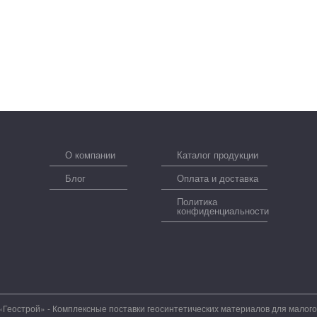
О компании
Каталог продукции
Блог
Оплата и доставка
Политика
конфиденциальности
«Геострой» - Комплексные поставки геосинтетических материалов для малог