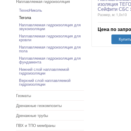
Наплавляемая гидроизоляция
изоляция ТЕГ
Сейфити СБС 
ТехноНиколь
Размер, м: 1,0х10
Тегола
Наплавляемая гидроизоляция для
звукоизоляции
Цена по запр
Наплавляемая гидроизоляция для
кровли
Купит
Наплавляемая гидроизоляция для
пола
Наплавляемая гидроизоляция для
фундамента
Нижний слой наплавляемой
гидроизоляции
Верхний слой наплавляемой
гидроизоляции
Геоматы
Дренажные геокомпозиты
Дренажные трубы
ПВХ и ТПО мембраны