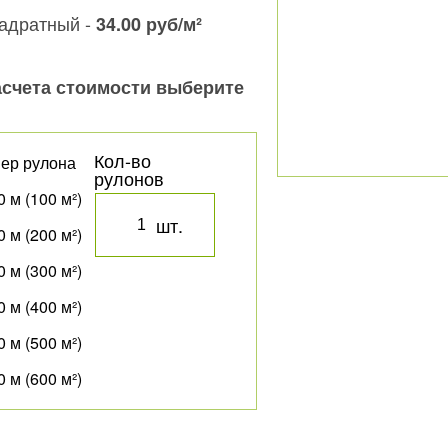
вадратный -
34.00
руб
/м²
асчета стоимости выберите
Кол-во
ер рулона
рулонов
 м (100 м²)
шт.
 м (200 м²)
 м (300 м²)
 м (400 м²)
 м (500 м²)
 м (600 м²)