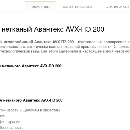
ОПИСАНИЕ
ХАРАКТЕРИСТИКИ
СЕРТИФИКАТЫ
ь
нетканый
Авантекс AVX-ПЭ 200
ый иглопробивной Авантекс AVX-ПЭ 200
– изготовлен из полипропилен
еятельность стратегически важных отраслей промышленности. С помощь
 технологические газы. Без этого материала в настоящее время невозм
 нетканого Авантекс AVX-ПЭ 200:
я нетканого Авантекс AVX-ПЭ 200:
тойчивость к щелочам и кислотам
ость
 фильтрации
безопасность