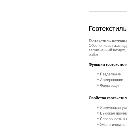
Геотекстил
Геотекстиль неткан
Обеспечивает жизнед
загрязненный воздух,
работ.
Функции геотекстиля
Разделение
Армирование
Фильтрация
Свойства геотекстил
Химическая ус
Высокая прочн
Способность к
Экологическая 