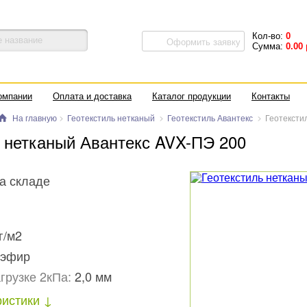
Кол-во:
0
Оформить заявку
Сумма:
0.00
омпании
Оплата и доставка
Каталог продукции
Контакты
На главную
Геотекстиль нетканый
Геотекстиль Авантекс
Геотексти
ь нетканый Авантекс AVX-ПЭ 200
а складе
г/м2
эфир
грузке 2кПа:
2,0 мм
ристики