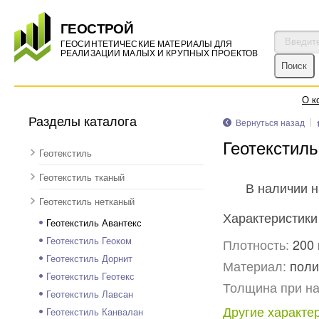
ГЕОСТРОЙ
ГЕОСИНТЕТИЧЕСКИЕ МАТЕРИАЛЫ ДЛЯ
РЕАЛИЗАЦИИ МАЛЫХ И КРУПНЫХ ПРОЕКТОВ
О к
Разделы каталога
Вернуться назад
Геотекстил
Геотекстиль
Геотекстиль тканый
В наличии н
Геотекстиль нетканый
Характеристики
Геотекстиль Авантекс
Геотекстиль Геоком
Плотность:
200 
Геотекстиль Дорнит
Материал:
поли
Геотекстиль Геотекс
Толщина при на
Геотекстиль Лавсан
Другие характе
Геотекстиль Канвалан