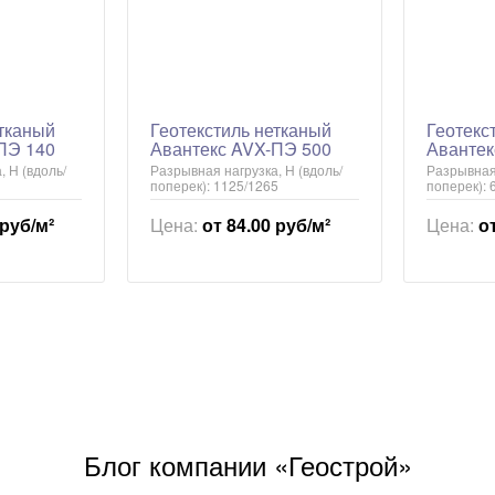
етканый
Геотекстиль нетканый
Геотекс
ПЭ 140
Авантекс AVX-ПЭ 500
Авантек
 Н (вдоль/
Разрывная нагрузка, Н (вдоль/
Разрывная 
поперек): 1125/1265
поперек): 
 руб/м²
Цена:
от 84.00 руб/м²
Цена:
о
Блог компании «Геострой»