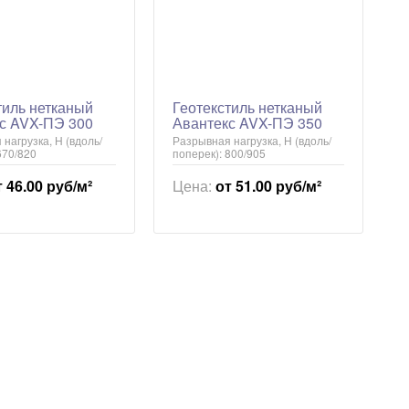
тиль нетканый
Геотекстиль нетканый
с AVX-ПЭ 300
Авантекс AVX-ПЭ 350
нагрузка, Н (вдоль/
Разрывная нагрузка, Н (вдоль/
670/820
поперек): 800/905
т 46.00 руб/м²
Цена:
от 51.00 руб/м²