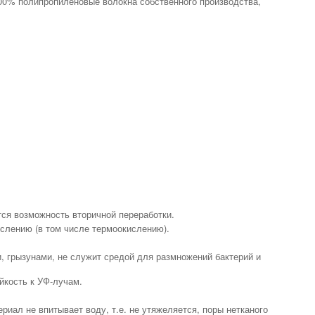
100% полипропиленовые волокна собственного производства,
тся возможность вторичной переработки.
слению (в том числе термоокислению).
и, грызунами, не служит средой для размножений бактерий и
йкость к УФ-лучам.
ериал не впитывает воду, т.е. не утяжеляется, поры нетканого