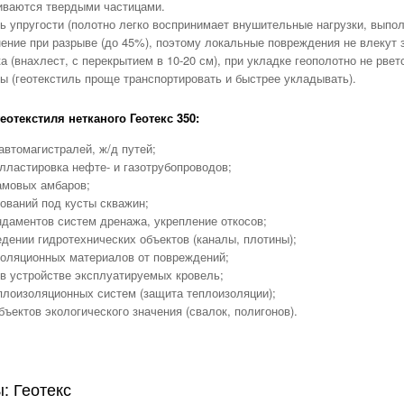
иваются твердыми частицами.
ь упругости (полотно легко воспринимает внушительные нагрузки, вы
ние при разрыве (до 45%), поэтому локальные повреждения не влекут з
а (внахлест, с перекрытием в 10-20 см), при укладке геополотно не рве
 (геотекстиль проще транспортировать и быстрее укладывать).
отекстиля нетканого Геотекс 350:
автомагистралей, ж/д путей;
лластировка нефте- и газотрубопроводов;
амовых амбаров;
ований под кусты скважин;
даментов систем дренажа, укрепление откосов;
едении гидротехнических объектов (каналы, плотины);
золяционных материалов от повреждений;
в устройстве эксплуатируемых кровель;
плоизоляционных систем (защита теплоизоляции);
бъектов экологического значения (свалок, полигонов).
: Геотекс