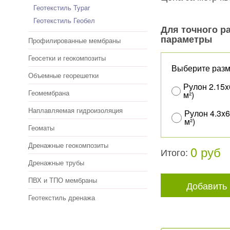
Геотекстиль Typar
Геотекстиль Геобел
Для точного р
параметры
Профилированные мембраны
Геосетки и геокомпозиты
Выберите разм
Объемные георешетки
Рулон 2.15x
Геомембрана
м²)
Наплавляемая гидроизоляция
Рулон 4.3x6
м²)
Геоматы
Дренажные геокомпозиты
0 руб
Итого:
Дренажные трубы
ПВХ и ТПО мембраны
Добавить 
Геотекстиль дренажа