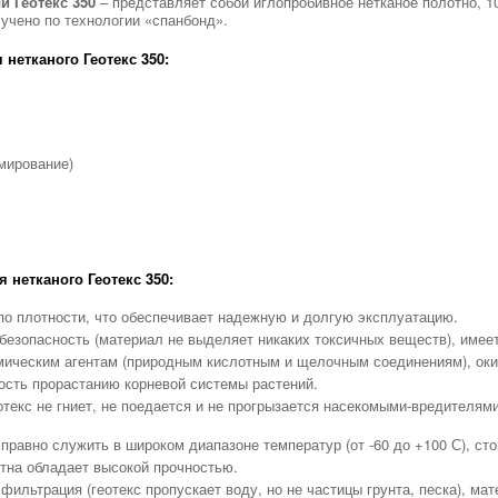
й Геотекс 350
– представляет собой иглопробивное нетканое полотно, 
учено по технологии «спанбонд».
 нетканого Геотекс 350:
мирование)
 нетканого Геотекс 350:
о плотности, что обеспечивает надежную и долгую эксплуатацию.
безопасность (материал не выделяет никаких токсичных веществ), имее
мическим агентам (природным кислотным и щелочным соединениям), оки
сть прорастанию корневой системы растений.
отекс не гниет, не поедается и не прогрызается насекомыми-вредителям
правно служить в широком диапазоне температур (от -60 до +100 С), сто
тна обладает высокой прочностью.
фильтрация (геотекс пропускает воду, но не частицы грунта, песка), мат