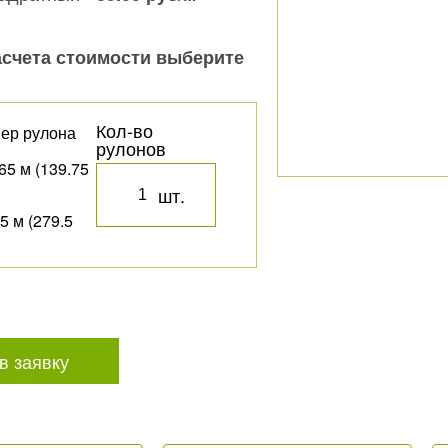
асчета стоимости выберите
Кол-во
ер рулона
рулонов
65 м (139.75
шт.
5 м (279.5
в заявку