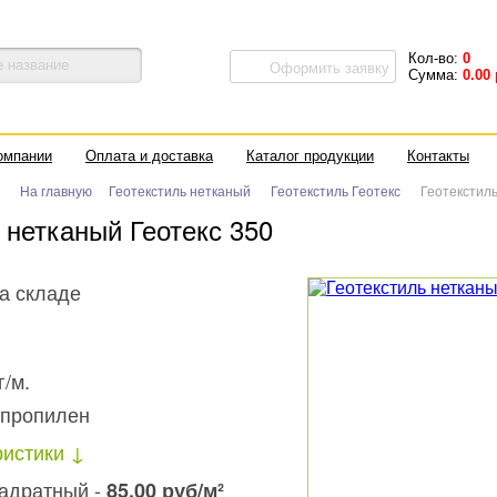
Кол-во:
0
Оформить заявку
Сумма:
0.00
омпании
Оплата и доставка
Каталог продукции
Контакты
На главную
Геотекстиль нетканый
Геотекстиль Геотекс
Геотекстиль
 нетканый Геотекс 350
а складе
г/м.
пропилен
ристики
вадратный -
85.00
руб
/м²