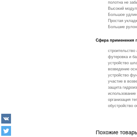
полотна не заб
Высокий модул
Большое удлине
Простая укладк
Большие рулоны
Сфера применения ге
строительство 
футеровка и ба
устройство шл
возведение осн
устройство фун
участие в возв
защита гидрои
использование 
организация те
обустройство о
Похожие товары