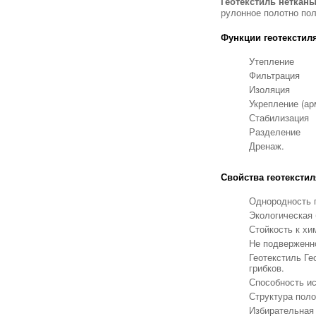
Геотекстиль нетканы
рулонное полотно пол
Функции геотекстиля
Утепление
Фильтрация
Изоляция
Укрепление (ар
Стабилизация
Разделение
Дренаж.
Свойства геотекстиля
Однородность п
Экологическая 
Стойкость к хи
Не подверженно
Геотекстиль Ге
грибков.
Способность ис
Структура поло
Избирательная 