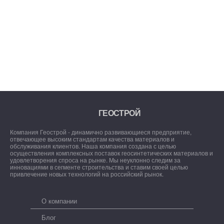
ГЕОСТРОЙ
Компания Геострой - динамично развивающиеся предприятие,
отвечающее высоким стандартам качества материалов и
обслуживания клиентов. Наша компания создана с целью
осуществления комплексных поставок геосинтетических материалов и
удовлетворения спроса на рынке. Мы неуклонно следим за
инновациями в сегменте строительства и ставим своей целью
привлечение новых технологий на российский рынок.
О компании
Блог