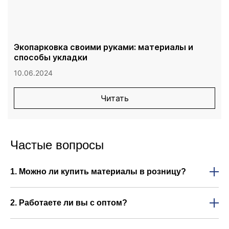
Экопарковка своими руками: материалы и
способы укладки
10.06.2024
Читать
Частые вопросы
1. Можно ли купить материалы в розницу?
Да, компания работает как с крупными заказчиками,
так и с частными покупателями. Доступна розница,
2. Работаете ли вы с оптом?
поэтому вы можете приобрести необходимый объем
продукции без обязательного оформления крупной
Да, основное направление компании — опт для