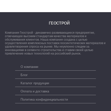
ГЕОСТРОЙ
Компания Геострой - динамично развивающиеся предприятие,
отвечающее высоким стандартам качества материалов и
обслуживания клиентов. Наша компания создана с целью
осуществления комплексных поставок геосинтетических материалов и
удовлетворения спроса на рынке. Мы неуклонно следим за
инновациями в сегменте строительства и ставим своей целью
привлечение новых технологий на российский рынок.
О компании
Блог
Каталог продукции
Оплата и доставка
Политика конфиденциальности