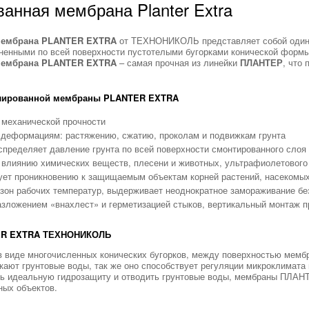
анная мембрана Planter Extra
мембрана PLANTER EXTRA
от ТЕХНОНИКОЛЬ представляет собой одинар
сненными по всей поверхности пустотелыми бугорками конической формы
мембрана PLANTER EXTRA
– самая прочная из линейки
ПЛАНТЕР
, что
лированной мембраны PLANTER EXTRA
 механической прочности
 деформациям: растяжению, сжатию, проколам и подвижкам грунта
пределяет давление грунта по всей поверхности смонтированного слоя
 влиянию химических веществ, плесени и животных, ультрафиолетового
ует проникновению к защищаемым объектам корней растений, насекомых
он рабочих температур, выдерживает неоднократное замораживание без
зложением «внахлест» и герметизацией стыков, вертикальный монтаж 
ER EXTRA ТЕХНОНИКОЛЬ
 виде многочисленных конических бугорков, между поверхностью мембр
кают грунтовые воды, так же оно способствует регуляции микроклимат
ть идеальную гидрозащиту и отводить грунтовые воды, мембраны ПЛАН
ных объектов.