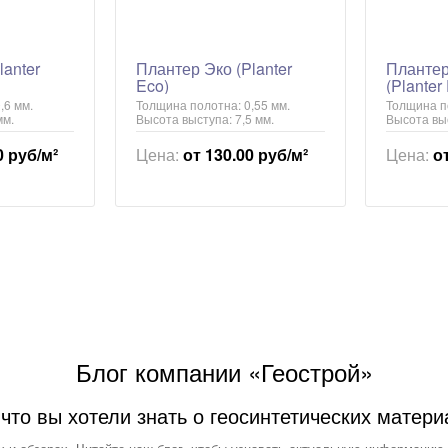
lanter
Плантер Эко (Planter
Плантер
Eco)
(Planter
,6 мм.
Толщина полотна: 0,55 мм.
Толщина по
мм.
Высота выступа: 7,5 мм.
Высота выс
0 руб/м²
Цена:
от 130.00 руб/м²
Цена:
о
Блог компании «Геострой»
 что вы хотели знать о геосинтетических матери