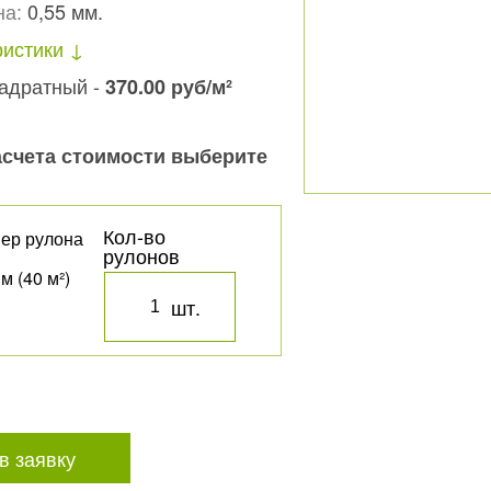
на:
0,55 мм.
ристики
вадратный -
370.00
руб
/м²
асчета стоимости выберите
Кол-во
ер рулона
рулонов
м (40 м²)
шт.
в заявку