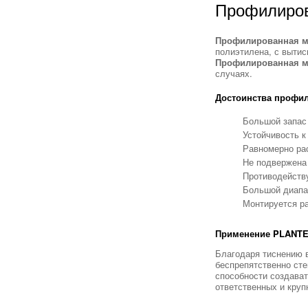
Профилиров
Профилированная 
полиэтилена, с выти
Профилированная 
случаях.
Достоинства профи
Большой запас
Устойчивость к
Равномерно рас
Не подвержена
Противодейств
Большой диапаз
Монтируется ра
Применение PLANT
Благодаря тиснению в
беспрепятственно сте
способности создава
ответственных и круп