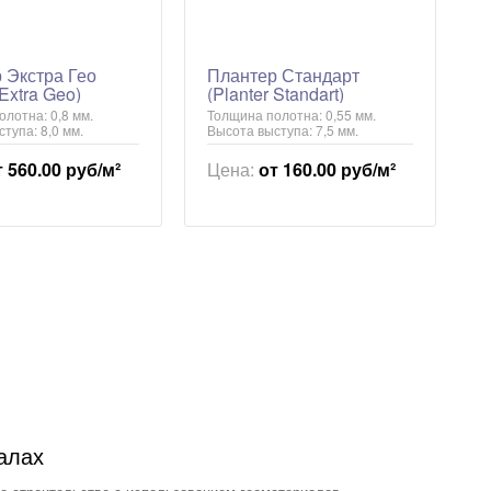
 Экстра Гео
Плантер Стандарт
 Extra Geo)
(Planter Standart)
лотна: 0,8 мм.
Толщина полотна: 0,55 мм.
тупа: 8,0 мм.
Высота выступа: 7,5 мм.
т 560.00 руб/м²
Цена:
от 160.00 руб/м²
алах