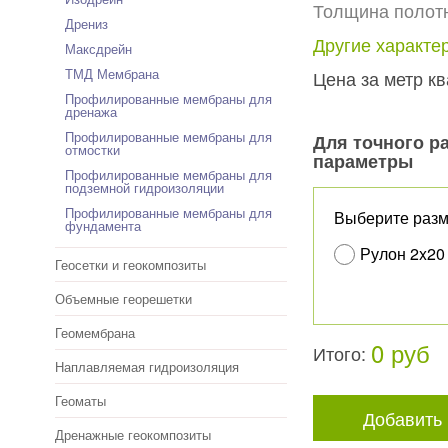
Толщина полот
Дрениз
Другие характе
Максдрейн
ТМД Мембрана
Цена за метр к
Профилированные мембраны для
дренажа
Профилированные мембраны для
Для точного р
отмостки
параметры
Профилированные мембраны для
подземной гидроизоляции
Профилированные мембраны для
Выберите разм
фундамента
Рулон 2x20 
Геосетки и геокомпозиты
Объемные георешетки
Геомембрана
0 руб
Итого:
Наплавляемая гидроизоляция
Геоматы
Добавить 
Дренажные геокомпозиты