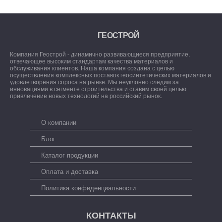
ГЕОСТРОЙ
Компания Геострой - динамично развивающиеся предприятие,
отвечающее высоким стандартам качества материалов и
обслуживания клиентов. Наша компания создана с целью
осуществления комплексных поставок геосинтетических материалов и
удовлетворения спроса на рынке. Мы неуклонно следим за
инновациями в сегменте строительства и ставим своей целью
привлечение новых технологий на российский рынок.
О компании
Блог
Каталог продукции
Оплата и доставка
Политика конфиденциальности
КОНТАКТЫ